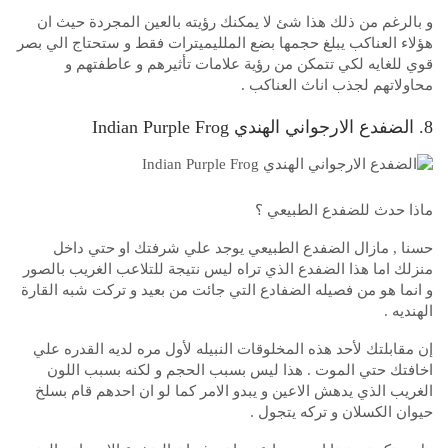
و بالرغم من ذلك هذا شئ لا يمكنك رؤيته بالعين المجردة حيث ان
هؤلاء العناكب يبلغ حجمها بضع الملليميترات فقط و ستحتاج الي بصر
قوي للغايه لكي تتمكن من رؤية علامات تأثيرهم و عاطفتهم و
محاولاتهم لجذب اناث العناكب .
8. الضفدع الارجواني الهندي Indian Purple Frog
ماذا حدث للضفدع الطبيعي ؟
حسنا , مازال الضفدع الطبيعي يوجد علي شرفتك او حتي داخل
منزلك اما هذا الضفدع الذي تراه ليس نتيجة للتلاعب الغريب بالصور
و انما هو من فصيله الضفادع التي جائت من بعيد و تركت شبه القارة
الهنديه .
إن مقابلتك لأحد هذه المخلوقات النبيله لأول مره لديه القدره علي
اخافتك حتي الموت . هذا ليس بسبب الحجم و لكنه بسبب اللون
الغريب الذي يدهش الاعين و يبدو الامر كما لو ان احدهم قام بسلخ
حيوان الكسلان و تركه يتجول .