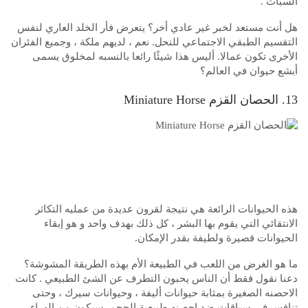
السبات .
هل أنت مستعد لخبر غير عادي أخر؟ يتعرض فأر الخلد العاري لنفس
التقسيم الطبقي الاجتماعي للنحل. نعم ، لديهم ملكة ، وجميع الفئران
الأخرى تكون عمالا. أليس هذا شيئًا رائعا بالنسبه لمخلوق يسمى
أبشع حيوان في العالم؟
13. الحصان القزم Miniature Horse
هذه الحيوانات الرائعة هي نتيجة لقرون عديدة من عمليه التكاثر
الانتقائي التي يقوم بها البشر ، كل ذلك بهدف واحد و هو إبقاء
الحيوانات قصيرة ولطيفة بقدر الإمكان.
ما هو الغرض من اللعب في الطبيعة الأم بهذه الطريقة المشوشة؟
دعنا نقول فقط أن الناس يحبون التطرف عن الشئ الطبيعي . كانت
الاحصنه الصغيرة بمثابة حيوانات أليفة ، وحيوانات سيرك ، وحتى
تنافس في سباقات ضد احصنه طبيعية الحجم. سيكون من الهراء