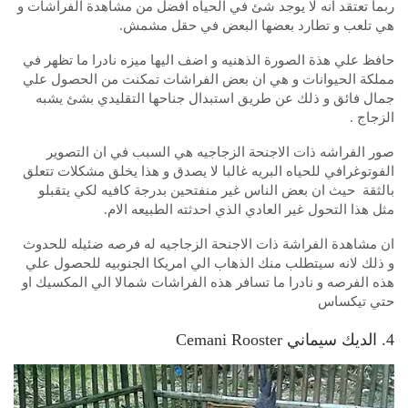
ربما تعتقد انه لا يوجد شئ في الحياه افضل من مشاهدة الفراشات و
هي تلعب و تطارد بعضها البعض في حقل مشمش.
حافظ علي هذة الصورة الذهنيه و اضف اليها ميزه نادرا ما تظهر في
مملكة الحيوانات و هي ان بعض الفراشات تمكنت من الحصول علي
جمال فائق و ذلك عن طريق استبدال جناحها التقليدي بشئ يشبه
الزجاج .
صور الفراشه ذات الاجنحة الزجاجيه هي السبب في ان التصوير
الفوتوغرافي للحياه البريه غالبا لا يصدق و هذا يخلق مشكلات تتعلق
بالثقة حيث ان بعض الناس غير منفتحين بدرجة كافيه لكي يتقبلو
مثل هذا التحول غير العادي الذي احدثته الطبيعه الام.
ان مشاهدة الفراشة ذات الاجنحة الزجاجيه له فرصه ضئيله للحدوث
و ذلك لانه سيتطلب منك الذهاب الي امريكا الجنوبيه للحصول علي
هذه الفرصه و نادرا ما تسافر هذه الفراشات شمالا الي المكسيك او
حتي تيكساس
4. الديك سيماني Cemani Rooster