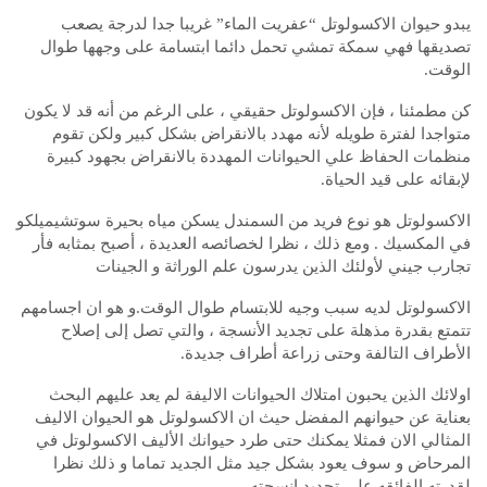
يبدو حيوان الاكسولوتل “عفريت الماء” غريبا جدا لدرجة يصعب
تصديقها فهي سمكة تمشي تحمل دائما ابتسامة على وجهها طوال
الوقت.
كن مطمئنا ، فإن الاكسولوتل حقيقي ، على الرغم من أنه قد لا يكون
متواجدا لفترة طويله لأنه مهدد بالانقراض بشكل كبير ولكن تقوم
منظمات الحفاظ علي الحيوانات المهددة بالانقراض بجهود كبيرة
لإبقائه على قيد الحياة.
الاكسولوتل هو نوع فريد من السمندل يسكن مياه بحيرة سوتشيميلكو
في المكسيك . ومع ذلك ، نظرا لخصائصه العديدة ، أصبح بمثابه فأر
تجارب جيني لأولئك الذين يدرسون علم الوراثة و الجينات
الاكسولوتل لديه سبب وجيه للابتسام طوال الوقت.و هو ان اجسامهم
تتمتع بقدرة مذهلة على تجديد الأنسجة ، والتي تصل إلى إصلاح
الأطراف التالفة وحتى زراعة أطراف جديدة.
اولائك الذين يحبون امتلاك الحيوانات الاليفة لم يعد عليهم البحث
بعناية عن حيوانهم المفضل حيث ان الاكسولوتل هو الحيوان الاليف
المثالي الان فمثلا يمكنك حتى طرد حيوانك الأليف الاكسولوتل في
المرحاض و سوف يعود بشكل جيد مثل الجديد تماما و ذلك نظرا
لقدرته الفائقه علي تجديد انسجته .