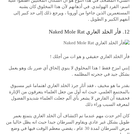
الشيء المضحك في هذا النوع هو أن السكان المحليين أطلقوا عليه
اسم- القرد الهولندي. في أذهانهم لأن هذا المخلوق كان يشبه
المستعمرين الذين جاءوا من أوروبا ، ويرجع ذلك إلى حد كبير إلى
أنفهم الكبير و الطويل .
12. فأر الخلد العاري Naked Mole Rat
فأر الخلد العاري حقيقي و هو ات من أجلك !
إنني امزح فقط ! هذا المخلوق لا ينوي إلحاق أي ضرر بك وهو يعمل
بشكل جيد في جحرته المظلمه .
بقدر ما هو مخيف ، فقد أثار جرذ الخلد العاري اهتماما غير مسبوق
بالمجتمع العلمي. حيث انه أول من جعل العلماء يتعرقون من الإثارة
فحقيقة أن القارض لا يشعر بأي ألم جعلت العلماء شديدو الفضول
لمعرفه السبب وراء ذلك
كان آخر حدث مهم عندما تم اكتشاف أن الخلد العاري يتمتع بعمر
طويل بشكل غير عادي ويقاوم السرطان جيدا حيث انه يظل خاليا من
مرض السرطان لمدة 30 عام ، يقضي معظم الوقت فيها في وضع