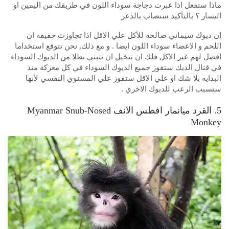
ماذا ستفعل اذا عبرت دجاجة سوداء اللون في طريقك من اليمين او
اليسار ؟ بالتأكيد ستصاب بالذعر
إن ديوك سيماني صالحة للأكل علي الاقل اذا تجاوزت حقيقة ان
اللحم و الاعضاء سوداء اللون ايضا . و مع ذلك, نحن نتوقع استخداما
افضل لهم غير الاكل فلك ان تتخيل ان تتبني بطلا من الديوك السوداء
في قتال الديك ستفوز جميع الديوك السوداء في كل معركة منذ
البدايه بلا شك او علي الاقل ستفوز علي المستوي النفسي لأنها
ستسبب الرعب للديوك الاخري .
5. القرد ميانمار افطس الانف Myanmar Snub-Nosed
Monkey