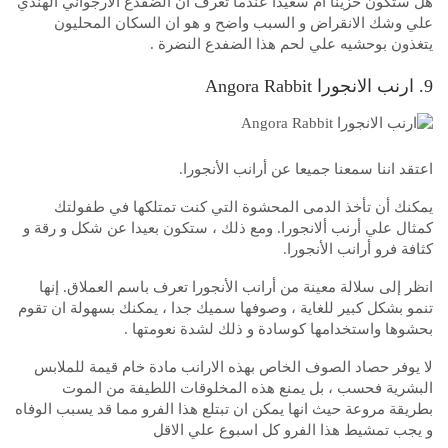
هل ستكون حزينا ام سعيدا عندما تعرف ان الضفدع الارجواني الهندي
علي وشك الانقراض و السبب واضح و هو ان السكان المحليون
يتغذون بوحشيه علي لحم هذا الضفدع النضرة .
9. ارنب الانجورا Angora Rabbit
اعتقد اننا سمعنا جميعا عن أرانب الأنجورا.
يمكنك أن تأخذ الدمى المحشوة التي كنت تمتلكها في طفولتك
كمثال علي أرنب ألانجورا. ومع ذلك ، ستكون بعيدا عن شكل و رقة و
كثافة فرو أرانب الأنجورا.
انظر إلى سلالة معينة من أرانب الأنجورا تعرف باسم العملاق. إنها
تنمو بشكل كبير للغاية ، وصوفها سميك جدا ، يمكنك بسهولة ان تقوم
بحشوها واستخدامها كوسادة و ذلك لشدة نعومتها .
لا يوفر حصاد الصوف الخاص بهذه الارانب مادة خام قيمة للملابس
البشرية فحسب ، بل يمنع هذه المخلوقات اللطيفة من الموت
بطريقة مروعة حيث انها يمكن ان تبتلع هذا الفرو مما قد يسبب الوفاه
و يجب تمشيط هذا الفرو كل اسبوع علي الاقل