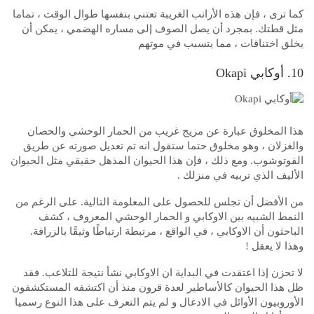
كما ترى ، فإن هذه الأرانب الغريبة تعتني بنفسها طوال الوقت ، تماما
مثل قطتك. بمجرد أن يصل الصوف إلى مساره الهضمي ، يمكن أن
يخلق اختناقات ، مما يتسبب في موتهم
10. أوكابي Okapi
هذا المخلوق عبارة عن مزيج غريب من الحمار الوحشي والحصان
والغزلان ، وهو مخلوق حتما ستقول انه تم تعديل صورته عن طريق
الفوتوشوب. ومع ذلك ، فإن هذا الحيوان المذهل حقيقي مثل الحيوان
الأليف الذي تربيه في منزلك .
من الأفضل أن تجلس للحصول على المعلومة التالية. على الرغم من
النمط الشبيه بين الاوكابي و الحمار الوحشي المعروف ، كشف
الباحثون أن الاوكابي ، في الواقع ، مرتبطة ارتباطًا وثيقًا بالزرافة.
وهذا لا يعقل !
لا تحزن إذا اعتقدت في البداية ان الاوكابي نشأ نتيجة للتلاعب. فقد
ظل هذا الحيوان كالأساطير لعدة قرون منذ أن اكتشفه المستكشفون
الأوروبيون الأوائل في الادغال و لم يتم التعرف على هذا النوع رسميا