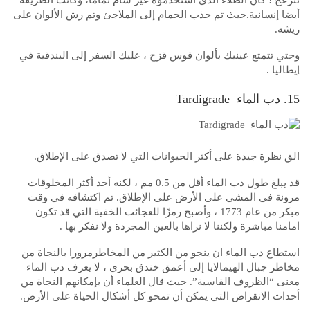
تنزعج ! كان الطلاء الذي استخدموه غير سام تماما، وكانت الطريقة
أيضا إنسانية.حيث تم جذب الحمام إلى الملاجئ وتم رش الألوان على
ريشه.
وحتي تتمتع عينيك بألوان قوس قزح ، عليك السفر إلى البندقية في
إيطاليا .
15. دب الماء Tardigrade
الق نظرة جيدة على أكثر الحيوانات التي لا تصدق على الإطلاق.
قد يبلغ طول دب الماء أقل من 0.5 مم ، لكنه أحد أكثر المخلوقات
مرونة في المشي على الأرض على الإطلاق. تم اكتشافه في وقت
مبكر من عام 1773 ، وأصبح رمزًا للعجائب الخفية التي قد تكون
امامنا مباشرة ولكننا لا نراها بالعين المجردة ولا نفكر بها .
استطاع دب الماء ان ينجو من الكثير من المخاطرمرورا بالنجاة من
مخاطر جبال الهيمالايا إلى أعمق خندق بحري ، لا يعرف دب الماء
معنى “الظروف القاسية”. حيث قال العلماء أن بإمكانهم النجاة من
أحداث الانقراض التي يمكن أن تمحو كل أشكال الحياة على الأرض.