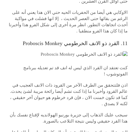
حتى أوائل القرن العشرين .
الاوكابي هي أيضا من الحفريات الحيه حتي الان هذا يعني أنه على
الرغم من بقائها حتى العصر الحديث ، إلا انها فشلت في مواكبة
أحدث اتجاهات التطور. انظر مرة أخرى إلى شكل الفرو هذا وأخبرنا
ما إذا كان هذا الفرو منطقيا .
11. القرد ذو الانف الخرطومي Proboscis Monkey
كنت تعتقد ان القرد الذي ليس له انف قد تم تعديله ببرنامج
الفوتوشوب !
اذن فلتتحقق من الطرف الآخر من القرود ذات الانف العجيب في
عالم القرود وأخبرنا ما إذا كنت تشم أيضا رائحة مريبة لشئ يحدث.
كما قد تكون خمنت الان ، فإن قرد خرطوم هو حيوان آخر حقيقي ،
لكنه لا يصدق .
سيجب عليك الذهاب إلى جزيرة بورنيو الهولانديه لإقناع نفسك بأن
هذا القرد حقيقي وليس نتيجة التلاعب بالصورة.