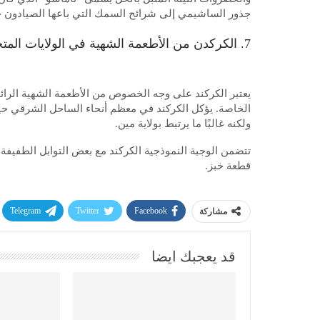
جذور الساشيمي إلى شرائح السمك التي باعها الصيادون خلال فترة كاماكورا (1192 إلى 33
7. الكركدن من الأطعمة الشهية في الولايات المتحدة الأمريكية
يعتبر الكركند على وجه الخصوص من الأطعمة الشهية الرائع
الخاصة. يؤكل الكركند في معظم أنحاء الساحل الشرقي حيث يت
ولكنه غالبًا ما يرتبط بولاية مين.
تتضمن الوجبة النموذجية الكركند مع بعض التوابل الطفيفة،
قطعة خبز.
Telegram
Twitter
Facebook
مشاركة
قد يعجبك ايضا