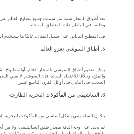
تعد أطباق المحار سمة من سمات جميع مطابخ العالم تقريبًا
وخاصة في البلدان ذات المناطق الساحلية.
في المطبخ الياباني على سبيل المثال، غالبًا ما يستخدم ا
5. أطباق السوشي تغزو العالم
يمكن تقديم أطباق السوشي بالمحار الخام، أوالمطبوخ. تشي
الحديث في اليابان في أوائل القرن التاسع عشر.
6. الساشيمي من المأكولات البحرية الطازجة
يتكون الساشيمي بشكل أساسي من المأكولات البحرية الطا
لم يحدد على وجه الدقة مصدر طبق الساشيمي، ولا من أي 
والخضروات النيئة المتبل بالخل يسمى “ناماسو” الذي كان