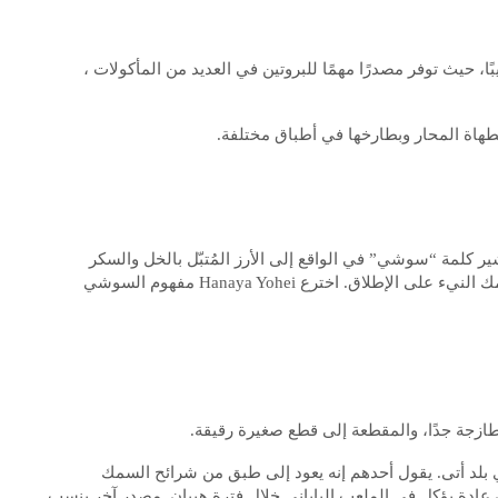
، حيث توفر مصدرًا مهمًا للبروتين في العديد من المأكولات ،
لطهاة المحار وبطارخها في أطباق مختلفة.
ر كلمة “سوشي” في الواقع إلى الأرز المُتبّل بالخل والسكر
والملح، وخلافًا للاعتقاد السائد، فإن السوشي لا يعني السمك النيء على الإطلاق. اخترع Hanaya Yohei مفهوم السوشي
زجة جدًا، والمقطعة إلى قطع صغيرة رقيقة.
بلد أتى. يقول أحدهم إنه يعود إلى طبق من شرائح السمك
 عادة يؤكل في الملعب الياباني خلال فترة هييان. مصدر آخر ينسب