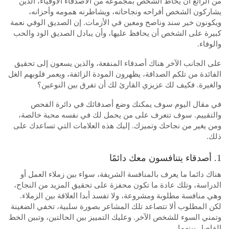
من الرائع أن يحاط الشخص بمجموعة من الأصدقاء الأوفياء، الذين
يشاركون الشخص أفراحه ونجاحاته، ويشاطرنه همومه وأحزانه،
ويكونون خير سند وناصح ومعين في الأزمات. إن الصديق الوفي نعمة
كبيرة على الشخص أن يحافظ عليها، وأن يبادل الصديق الود والحب
والوفاء.
على الجانب الآخر هناك أصدقاء المنفعة، والذين يسعون إلى تحقيق
الفائدة من تلكم الصداقة، يظهرون المودة الزائفة، ويعمر قلوبهم الغل
والغيرة. فكيف لك عزيزي القارئ لك أن تفرق بين النوعين؟
في مقال اليوم سوف يمكنك وضع أصدقائك في دائرة الفحص
والتقييم. سوف تتعرف على من يحمل لك في نفسه محبة خالصة،
ومن يغير من نجاحك وتميزك. إليك هذه العلامات التي تساعدك على
ذلك.
1. أصدقاء يتنافسون معك دائمًا
هناك دائما ما يعرف بالمنافسة الشريفة، سواء بين زملاء العمل أو
الدراسة، وتلك عادة ما تكون محفزة على تحقيق المزيد من النجاح،
وهي منافسة مطلوبة ومشروعة، ولا تفسد أبدا العلاقة بين الزملاء.
لكن المطلوب ألا تتصاعد تلك المشاعر بصورة سلبية، تخفي الضغينة
وتمني السوء للشخص الآخر. وعليك التمييز بين الحالتين، وتبين الخط
الفاصل بينهما.