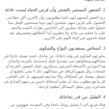
2. الشعور المستمر بالضجر وأن فرص الحياة ليست عادلة
يرى البعض أنفسهم أنهم دائما مظلومون، وأن الآخرين أكثر حظا في
الحصول على فرص منهم، يعتقدون أنهم دوما يستحقون أفضل مما
حصلوا عليه، ولذلك ينظرون إلى الناجحين نظرات الحسد والحقد
على ما حققنه من نجاح. ولا ينظرون أبدا لأخطائهم وتقصيرهم. هم
فقط ناجحون في إلقاء اللوم على الآخرين.
3. أشخاص يستعذبون النواح والشكوى
يحلو لهم الشكوى في وقت إعلانك عن نجاحك، فتجد نفسك غارقا في
مشاكلهم وشكاواهم حتى يفسدوا عليك إحساسك بالفرحة والنجاح.
هذا النوع من الأصدقاء المزيفين يستكثرون عليك الشعور بالفرحة أو
السعادة، وكل همهم إغراقك في مشاكلهم. ذلك لا يعني بالطبع أن
تنشغل بنفسك عن أصدقائك، وألا تشارهم همومهم، بل على العكس،
كل ما هو مطلوب منك أن تفلتر أصدقائك لتتبين من منهم الصادق في
مشاعره، ومن يفتعل المشاكل ليطفئ فرحتك.
4. التقليل من قدر نجاحاتك
هناك فريق آخر لا يتحمل رؤيتك ناجحا وفي المقدمة، فيهونون من