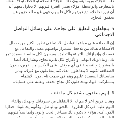
ذلك النجاح، وربما ينسبون ذلك النجاح للصدفة أو الحظ، أو الاستعانة
بالمعارف والواسطة. هؤلاء تعمي الغيرة قلوبهم، لا تحاول معهم أبدا
أن تبرر نجاحك، دع غيرتهم تأكل قلوبهم، فهي غيرة العاجزين عن
تحقيق النجاح.
5. يتجاهلون التعليق على نجاحك على وسائل التواصل
الاجتماعي
إن الصداقة على مواقع التواصل الاجتماعي تظهر الكثير من خصال
الأصدقاء. هناك من تلاحظ استمرار تواصلهم معك، والتفاعل مع
قصصك وإنجازاتك بالتهنئة والتعليق، يفرحون لكل مناسبة سعيدة تمر
بك، ويبادلونك التهاني والأفراح لكل بادرة نجاح، ويشاركنك أيضا
بالمشورة والنصيحة في أي موقف، على العكس من آخرين، يبدون
الصداقة، لكنهم لا يتفاعلون معك كما يتفاعلون مع غيرك، وتمر
مناسباتك السعيدة عليهم وهم في صمت تام، دون الاهتمام
بمشاركتك فيها، ويتجاهلون كل نجاح تحققه وتعلنه على حسابك.
6. إنهم ينتقدون بشدة كل ما تفعله
وهناك فريق آخر لا هم له إلا التقلقل من تصرفاتك وجهدك، وإلقاء
اللوم عليك في كل الظروف بالحق وبالباطل، وكأنهم يحملونك خطايا
الكون كله. هؤلاء لا يكنون لك مشاعر الحب والود، وإنما يملأ قلوبهم
الغل والغيرة، وكره لدفين لك. هؤلاء يبحثون عن أي ثغرة يمكنهم