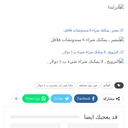
21- مصر , يمكنك شراء 6 سندوتشات فلافل.
22- النرويج , لا يمكنك شراء شيء ب 1 دولار .
العالم
في دول مختلفة
ماذا تقدر ان تشتري ب 1 دولار
WhatsApp
Twitter
Facebook
مشاركة
قد يعجبك ايضا