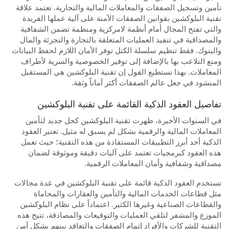
تأمين وتسجيل الصفقات والمعاملات المالية والتجارية. تعتمد علاقة
تقنية البلوكشين بقوانين الصفقات الآمنة على آلية عملها الفريدة
والتي تفتح المجال أمام أنظمة لامركزية ومنظمة تضمن الشفافية
والمصداقية في تنفيذ العمليات المتعلقة بالتجارة والتجزئة والمال
والبنوك. فقط تنظيم سلسلة الكتل توفر الأمان اللازم لحفظ البيانات
ومنع التلاعب بها بالإضافة إلى توفير الخصوصية والسرية لأطراف
المعاملات. بهذا نستطيع القول إن تقنية البلوكشين هي المستقبل
المنشود في جعل عالم الصفقات أكثر آماناً وثقة.
تفاصيل العقود الذكية القائمة على تقنية البلوكشين
في السنوات الأخيرة، ظهرت تقنية البلوكشين كحل جديد لتأمين
المعاملات المالية والرقمية بشكل لم يسبق له مثيل. تعتبر العقود
الذكية أحد أبرز التطبيقات المستفادة من هذه التقنية؛ حيث تعمل
هذه العقود كبرمجيات تعتمد على آليات دقيقة وموثوقة لضمان
مصداقية وشفافية وأمان المعاملات الرقمية.
تستخدم العقود الذكية قائمة على تقنية البلوكشين في عدة مجالات
مثل قطاعات الخدمات المالية والتأمين والعقارات والمحاماة
والقطاعات الصناعية وغيرها الكثير. اعتماداً على نظام البلوكشين
الموزع والمشفر لتلقي العمليات والتوقيعات والمصادقة، تتيح هذه
التقنية للشركات والأفراد إتمام الصفقات والتعاقد بينهم بشكل آمن