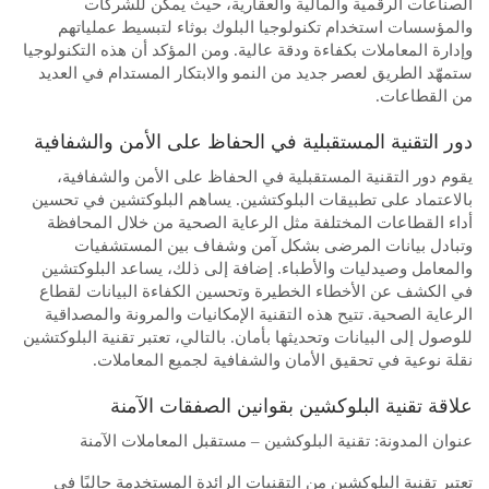
الصناعات الرقمية والمالية والعقارية، حيث يمكن للشركات
والمؤسسات استخدام تكنولوجيا البلوك بوثاء لتبسيط عملياتهم
وإدارة المعاملات بكفاءة ودقة عالية. ومن المؤكد أن هذه التكنولوجيا
ستمهّد الطريق لعصر جديد من النمو والابتكار المستدام في العديد
من القطاعات.
دور التقنية المستقبلية في الحفاظ على الأمن والشفافية
يقوم دور التقنية المستقبلية في الحفاظ على الأمن والشفافية،
بالاعتماد على تطبيقات البلوكتشين. يساهم البلوكتشين في تحسين
أداء القطاعات المختلفة مثل الرعاية الصحية من خلال المحافظة
وتبادل بيانات المرضى بشكل آمن وشفاف بين المستشفيات
والمعامل وصيدليات والأطباء. إضافة إلى ذلك، يساعد البلوكتشين
في الكشف عن الأخطاء الخطيرة وتحسين الكفاءة البيانات لقطاع
الرعاية الصحية. تتيح هذه التقنية الإمكانيات والمرونة والمصداقية
للوصول إلى البيانات وتحديثها بأمان. بالتالي، تعتبر تقنية البلوكتشين
نقلة نوعية في تحقيق الأمان والشفافية لجميع المعاملات.
علاقة تقنية البلوكشين بقوانين الصفقات الآمنة
عنوان المدونة: تقنية البلوكشين – مستقبل المعاملات الآمنة
تعتبر تقنية البلوكشين من التقنيات الرائدة المستخدمة حاليًا في