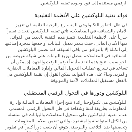
الرقمي مستندة إلى قوة وجودة تقنية البلوكشين.
فوائد تقنية البلوكشين على الأنظمة التقليدية
في ظل التطور التكنولوجي المتسارع والرغبة الدائمة في تعزيز
الأمان والشفافية في المعاملات، تأتي تقنية البلوكشين لتحدث تغييراً
جذرياً على الأنظمة التقليدية. تتميز هذه التقنية بالعديد من الفوائد،
منها الأمان العالي، حيث يتعذر تعديل البيانات أو حذفها بمجرد إضافتها
إلى الكتلة إلا بالتوافق من باقي الشبكة. كما تضمن البلوكشين
الشفافية في المعاملات، بفضل توزيع البيانات على شبكة عريضة من
الحواسيب. تتيح هذه التقنية أيضاً توفير الوقت والجهد، إذ يمكن أن
تساعد في تسريع عمليات التحويل المالي وإدارة المعاملات العقارية
والمزيد. وبناءً على هذه الفوائد، يمكن القول إن تقنية البلوكشين هي
بالفعل مستقبل المعاملات الآمنة والموثوقة.
البلوكشين ودورها في التحول الرقمي المستقبلي
البلوكشين هي تكنولوجيا رائدة تتيح إجراء المعاملات المالية وإدارة
المعلومات بطريقة آمنة وشفافة في ظل التحول الرقمي المستمر.
تعتمد تقنية البلوكشين على تسجيل المعاملات والبيانات في سلسلة
من الكتل المتواصلة والمشفرة، والتي تضمن سلامة المعلومات
وتحصينها ضد التلاعب والقرصنة. يتوقع أن يلعب دوراً كبيراً في تطوير