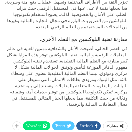
تعزيز الثقة بين الأطراف المختلفة وتسهيل عمليات دفع آمنة وسريعة.
هذا يجعلها تقنية لا غنى عنها في المستقبل الرقمي حيث يتزايد
الطلب على الأمان والخصوصية. لذلك، يصبح استخدام تكنولوجيا
البلوكشين من الضروريات البارزة في مجال التجارة والمالية وغيرها
من المجالات المستفيدة من العالم الرقمي المتقدم.
مقارنة تقنية البلوكشين مع النظم الأخرى.
في العصر الحالي، أصبحت الأمان والشفافية مهمين للغاية في عالم
المعاملات الرقمية والمالية. تقنية البلوكشين توفر هذه المزايا بشكل
كبير مقارنة مع النظم المالية التقليدية. تستخدم تقنية البلوكشين
مفهوم الدفاتر الموزعة لتأمين وتوثيق الحوالات المالية بشكل لا
مركزي وموثوق. بينما النظم المالية التقليدية تنطوي على وسطاء
ثالثة، مثل البنوك ومزودي بطاقات الائتمان، التي تسيطر على
البيانات والمعلومات المتعلقة بالمعاملات وتستند إلى بنية تحتية
مركزية. تُمكن تكنولوجيا البلوكشين من توفير خدمات آمنة وشفافة
وفعّالة من حيث التكلفة، مما يجعلها الخيار المثالي للمستقبل في
مجال المعاملات المالية والرقمية.
WhatsApp
Twitter
Facebook
مشاركة