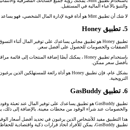
باستخدام تطبيق Mint، يمكنك رؤية جميع حساباتك المصرف
والتنبؤ بالأعباء المالية في المستقبل.
لا شك أن تطبيق Mint هو أداة قوية لإدارة المال الشخصي، فهو يساعد على التحكم في النفقات وزيادة قدرتك على التوفير.
5. تطبيق Honey
تطبيق Honey هو تطبيق مجاني يساعدك على توفير المال أثنا
الصفقات والخصومات للحصول على أفضل سعر.
باستخدام تطبيق Honey ، يمكنك أيضًا إضافة المنتج
بأفضل سعر ممكن.
بشكل عام، فإن تطبيق Honey هو أداة رائعة ل
الترويجية.
6. تطبيق GasBuddy
تطبيق GasBuddy هو تطبيق يساعدك على توفير المال عند
والخصومات عند شراء الوقود من محطات معينة. بالإضافة إلى ذلك، ي
هذا التطبيق مفيد للأشخاص الذين يرغبون في تحديد أفضل أسعار الوقو
تطبيق GasBuddy، يمكن للأفراد اتخاذ قرارات ذكية واقتصادية للحفاظ على ميزانية الوقود.