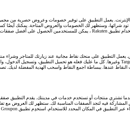
فير أموالهم بشكل فعال.
أثناء التسوق. يعمل التطبيق على منحك نقاط مجانية عند زيارتك للمتاجر وش
النقاط لاستبدالها ببطاقات هدايا من المتاجر الشهيرة مثل Amazon وTarget وغيرها. كل ما عليك فعله ه
من المال عندما تشتري منتجات أو تستخدم خدمات في مدينتك. يقدم التطبي
ض المشاركة فيه لتجد الصفقات المناسبة لك. ستظهر لك العروض مع ت
كل