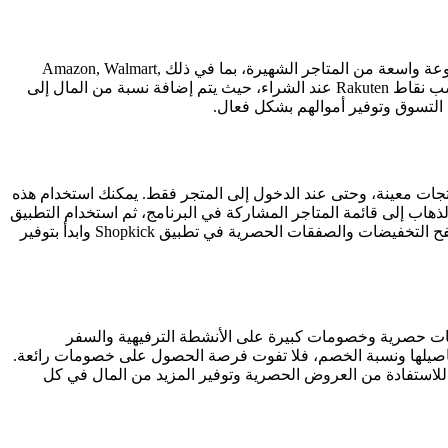
تطبيق Rakuten هو تطبيق يساعدك على توفير المال عند التسوق عبر الإنترنت. يعمل التطبيق على توفير خصومات وعروض حصرية من مجموعة واسعة من المتاجر الشهيرة، بما في ذلك Amazon, Walmart,
Target وغيرها. ببساطة قم بتحميل التطبيق، وابحث عن المنتجات التي تود شرائها، وستظهر لك الخصومات والعروض المتاحة. يمكنك أيضًا كسب نقاط Rakuten عند الشراء، حيث يتم إضافة نسبة من المال إلى
راء منتجات معينة، وحتى عند الدخول إلى المتجر فقط. يمكنك استخدام هذه
و تحميل التطبيق، وتسجيل الدخول، والذهاب إلى قائمة المتاجر المشاركة في البرنامج، ثم استخدام التطبيق
أثناء التسوق. ستظهر لك المهام المختلفة والمنتجات التي يمكنك كسب النقاط عندها. ببساطة اجمع النقاط واسحب الهدية المفضلة لديك. تصفح التخفيضات والصفقات الحصرية في تطبيق Shopkick وابدأ بتوفير
ق صفقات حصرية وخصومات كبيرة على الأنشطة الترفيهية والسفر
فاصيلها ونسبة الخصم، فلا تفوت فرصة الحصول على خصومات رائعة.
 ما عليك فعله هو شراء العروض المُناسبة لك وإظهار قسيمة الشراء عبر التطبيق في المكان المحدد للاستخدام. استخدِم تطبيق Groupon للاستفادة من العروض الحصرية وتوفير المزيد من المال في كل