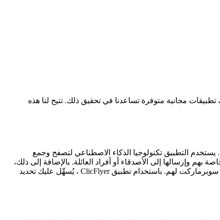
تطبيقات مجانية متوفرة تساعدنا في تحقيق ذلك. تتيح لنا هذه
ة. يستخدم التطبيق تكنولوجيا الذكاء الاصطناعي لتصفح وجمع
بهم وإرسالها إلى الأصدقاء أو أفراد العائلة. بالإضافة إلى ذلك،
يُظهِِِر التطبيق كتالوجات جديدة للسوبرماركات بانتظام، في حين يُسهِّل على المستخدمين حفظ العروض المفضلة والعثور بسهولة على أقرب سوبرماركت لهم. باستخدام تطبيق ClicFlyer ، يُسهِّل عليك تحديد