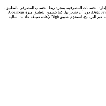
 خلال إدارة الحسابات المصرفية. بمجرد ربط الحساب المصرفي بالتطبيق،
يستخدم Digit تقنياته الذكية لمراقبة حركة الأموال وتحديد فترات التوفير. سيعمل التطبيق تلقائيًا لنقل الأموال الزائدة إلى حساب التوفير Digit Savings، دون أن تشعر بها. كما يتضمن التطبيق ميزة Goalmojis،
حيث يتعاون مع المستخدم لضبط أهداف التوفير وإظهار التقدم المحرز نحوها. إضافةً إلى ذلك، يتاح للمستخدم إجراء سحوات مالية سهلة وآمنة عبر البرنامج. استخدِم تطبيق Digit لإعادة صياغة عاداتك المالية