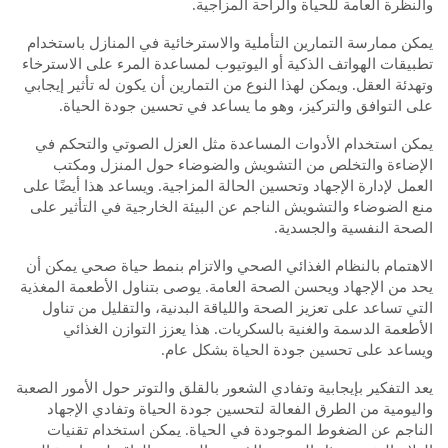
والنظرة العامة للحياة والراحة المزاجية.
يمكن ممارسة التمارين التأملية والاسترخائية في المنازل باستخدام
تطبيقات الهواتف الذكية أو اليوتيوب لمساعدة المرء على الاسترخاء
وتهدئة العقل. ويمكن لهذا النوع من التمارين أن يكون له تأثير إيجابي
على التوافق والتركيز، وهو ما يساعد في تحسين جودة الحياة.
يمكن استخدام الأدوات المساعدة مثل العزل الصوتي والتحكم في
الإضاءة والتخلص من التشويش والضوضاء حول المنزل ومكتب
العمل لإدارة الإجهاد وتحسين الحالة المزاجية. ويساعد هذا أيضًا على
منع الضوضاء والتشويش الناجم عن البيئة الخارجية في التأثير على
الصحة النفسية والجسدية.
الاهتمام بالنظام الغذائي الصحي والاتزام بنمط حياة صحي يمكن أن
يحد من الإجهاد ويحسن الصحة العامة. يوصى بتناول الأطعمة المغذية
التي تساعد على تعزيز الصحة واللياقة البدنية، والتقليل من تناول
الأطعمة الدسمة والغنية بالسكريات. هذا يعزز التوازن الغذائي
ويساعد على تحسين جودة الحياة بشكل عام.
يعد التفكير بإيجابية وتفادي الشعور بالقلق والتوتر حول الأمور الصعبة
واليومية من الطرق الفعالة لتحسين جودة الحياة وتفادي الإجهاد
الناجم عن الضغوط الموجودة في الحياة. يمكن استخدام تقنيات