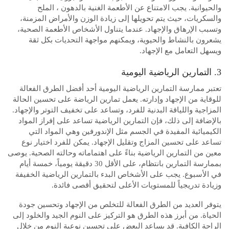
والحيوانية. يجب الامتناع عن الأطعمة الغنية بالدهون ، الملح
والسكريات، حيث يتم تحويلها إلى زيادة الوزن والأمراض المزمنة،
وتسبب الإرهاق والإجهاد. عندما يتناول الأشخاص الأطعمة الصحية،
يشعرون بالنشاط والحيوية، ويمكنهم مواجهة التحديات بكل ثقة
ويسهل التعامل مع الإجهاد.
3. التمارين الرياضية اليومية
تعتبر ممارسة التمارين الرياضية اليومية أحد أفضل الطرق الفعالة
للوقاية من الإجهاد وإدارته. يعمل تمارين الرياضة على تحسين الحالة
المزاجية واللياقة البدنية للفرد، وتساعد على تخفيف التوتر والإجهاد.
بالإضافة إلى ذلك، فإن التمارين الرياضية تساعد على إفراز المواد
الكيميائية المفيدة في الجسم مثل الإندورفين وهي المواد التي
تساعد على تحسين المزاج وتقليل الإجهاد. يمكن للفرد اختيار نوع
معين من التمارين الرياضية بناءً على اهتماماته وحالته الصحية. يوصى
بممارسة التمارين بانتظام، على الأقل 30 دقيقة يومياً، خمسة أيام
في الأسبوع. يجب على الأشخاص البدء بالتمارين الرياضية الخفيفة
وزيادة تدريجياً للمستويات الأعلى لتحقيق أقصى فائدة.
يتوفر العديد من الطرق الفعالة للتخلص من الإجهاد وتحسين جودة
الحياة. من أبرز هذه الطرق هو التركيز على النوم الجيد والخلود إلى
الراحة الكافية. قد يساعد البعض على تحسين نوعية النوم من خلال