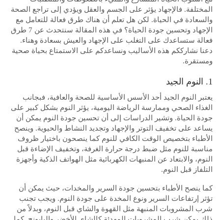
المختلفة. فالإجهاد يؤثر على الجسم والعقل ويؤدي إلى تراجع الصحة
والسعادة في الحياة. لكن هل تعلم أن هناك طرق فعالة للتعامل مع
الإجهاد وتحسين جودة الحياة؟ في هذه المقالة سنتحدث عن 7 طرق
فعالة ستساعدك على التغلب على الإجهاد والعيش بسعادة وهناء.
دعنا نشارككم هذه الأساليب ونساعدكم على الاستمتاع بحياة صحية
ومستقرة.
1. النوم الجيد
يعتبر النوم الجيد أحد الأسس الأساسية للصحة والعافية، فبجانب
الغذاء الصحي وممارسة الرياضة اليومية، يؤثر النوم بشكل كبير على
جودة الحياة. وتشير الدراسات إلى أن تحسين جودة النوم يمكن أن
يساعد على تخفيف التوتر والإجهاد وتجديد النشاط والحيوية. وينصح
الأطباء بتخصيص الوقت الكافي للنوم كما ينصحون باختيار ظروف
مناسبة للنوم مثل ضبط درجة حرارة الغرفة، وتخفيف الإضاءة قبل
النوم، والابتعاد عن المنبهات الكهربائية مثل الهواتف الذكية وأجهزة
التلفاز قبل النوم.
كما ينصح الأطباء بتحسين جودة السرير والمخدات، حيث يمكن أن
تؤثر إرتفاعات السرير ونوع المخدة على جودة النوم. ويجب تجنب
شرب المشروبات المنبهة مثل القهوة والشاي قبل النوم، وبدلاً من
ذلك يمكن شرب المشروبات المهدئة كالشاي الأخضر والبابونج. كما