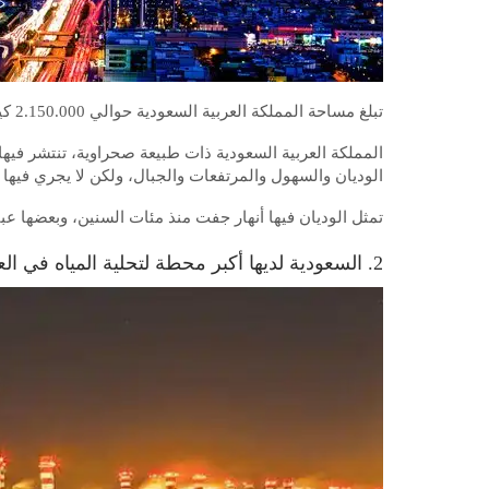
تبلغ مساحة المملكة العربية السعودية حوالي 2.150.000 كيلومتر مربع، وتحتل ما يقرب من 80٪ من شبه الجزيرة العربية .
المملكة العربية السعودية ذات طبيعة صحراوية، تنتشر فيها 
الوديان والسهول والمرتفعات والجبال، ولكن لا يجري فيها ن
تمثل الوديان فيها أنهار جفت منذ مئات السنين، وبعضها عبا
2. السعودية لديها أكبر محطة لتحلية المياه في العالم