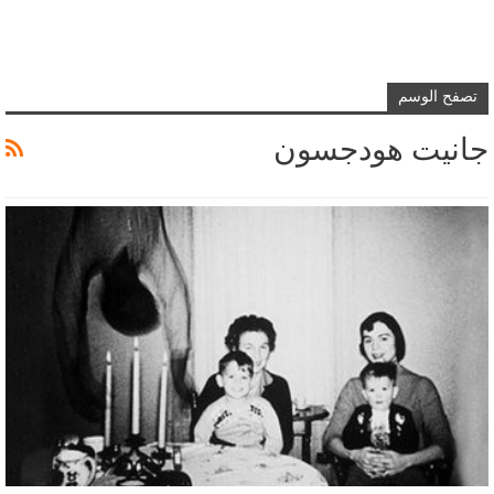
تصفح الوسم
جانيت هودجسون