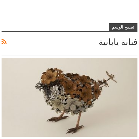
تصفح الوسم
فنانة يابانية