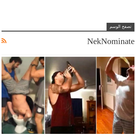
تصفح الوسم
NekNominate