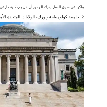
ولكن في سوق العمل يدرك الجميع أن خريجي كلية هارفي مود Harvey Mudd هم الأفضل بالنسبة للمستوى ا
2. جامعة كولومبيا- نيويورك- الولايات المتحدة الأمريكية