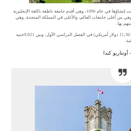
تعد جامعة أكسفورد من الجامعات العالمية العريقة، فقد تمت إنشاؤها في عام 1096، وهي أقدم جامعة ناطقة باللغة الإنجليزية
 وهي من أغلى جامعات العالم، والأغلى في المملكة المتحدة، وهي
هم بها.
يتكلف الطلاب ما قيمته 9,250 جنيه استرليني، ما يعادل (11,363 دولار أمريكي) في الفصل الدراسي الأول، وبين 9,021جنيه