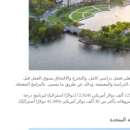
تيح لطلابها النابهين تخطي فصل دراسي كامل، والتخرج والالتحاق بسوق العمل قبل
ف الدراسة والمعيشة، وذلك عن طريق ما يسمى بالبرامج المعجلة.
احتسبت التكاليف الدراسية في جامعة بوند بما يقرب من 125 ألف دولار أمريكي (172,924دولارًا استراليا) لبرنامج درجة
البكالوريوس الكامل، أما الفصل الدراسي الواحد فتقدر مصروفاته بأكثر من 30 ألف دولار أمريكي (41,496 دولارًا أستراليًا)،