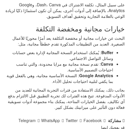
على سبيل المثال، تكلفة الاشتراك في Dash، Canva، وGoogle
Analytics، بالإضافة إلى أدوات أخرى، يمكن أن تكون استثمارًا ذكيًا لزيادة
الوعي بالعلامة التجارية وتحقيق أهداف التسويق.
خيارات مجانية ومخفضة التكلفة
البحث عن خيارات مجانية أو مخفضة التكلفة يعد أمرًا محوريًا للأعمال
الصغيرة. العديد من التطبيقات المذكورة تقدم خططاً مجانية، مثل:
Buffer
: يُمكنك استخدام النسخة المجانية لإدارة بعض حسابات
وسائل التواصل الاجتماعي.
Canva
: تقدم نسخة مجانية مع مزايا محدودة، والتي تناسب
احتياجات التصميم الأساسية.
Google Analytics
: النسخة الأساسية مجانية، وهي بالفعل قوية
بما يكفي لتلبية احتياجات تحليل الأداء.
بجانب ذلك، يمكنك الاستفادة من فترات التجربة المجانية للعديد من
الأدوات المدفوعة. تتيح هذه الفترات لك تجربة التطبيق قبل الالتزام بدفع
أي تكاليف. بفضل الخيارات المتاحة، يمكنك بناء مجموعة أدوات تسويقية
فعالة دون التأثير على ميزانيتك بشكل كبير.
مشاركة
Facebook
Twitter
WhatsApp
Telegram
قد يعجبك ايضا