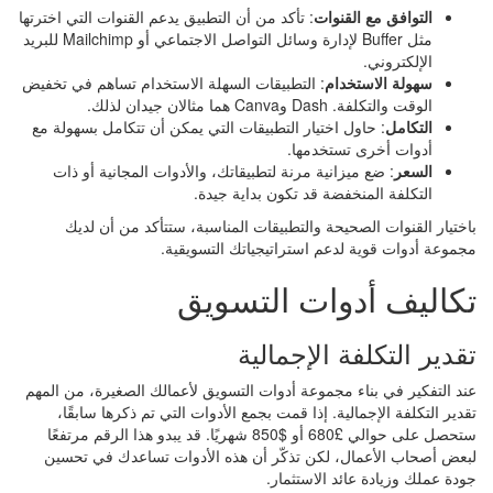
التوافق مع القنوات
: تأكد من أن التطبيق يدعم القنوات التي اخترتها
مثل Buffer لإدارة وسائل التواصل الاجتماعي أو Mailchimp للبريد
الإلكتروني.
سهولة الاستخدام
: التطبيقات السهلة الاستخدام تساهم في تخفيض
الوقت والتكلفة. Dash وCanva هما مثالان جيدان لذلك.
التكامل
: حاول اختيار التطبيقات التي يمكن أن تتكامل بسهولة مع
أدوات أخرى تستخدمها.
السعر
: ضع ميزانية مرنة لتطبيقاتك، والأدوات المجانية أو ذات
التكلفة المنخفضة قد تكون بداية جيدة.
باختيار القنوات الصحيحة والتطبيقات المناسبة، ستتأكد من أن لديك
مجموعة أدوات قوية لدعم استراتيجياتك التسويقية.
تكاليف أدوات التسويق
تقدير التكلفة الإجمالية
عند التفكير في بناء مجموعة أدوات التسويق لأعمالك الصغيرة، من المهم
تقدير التكلفة الإجمالية. إذا قمت بجمع الأدوات التي تم ذكرها سابقًا،
ستحصل على حوالي £680 أو $850 شهريًا. قد يبدو هذا الرقم مرتفعًا
لبعض أصحاب الأعمال، لكن تذكّر أن هذه الأدوات تساعدك في تحسين
جودة عملك وزيادة عائد الاستثمار.