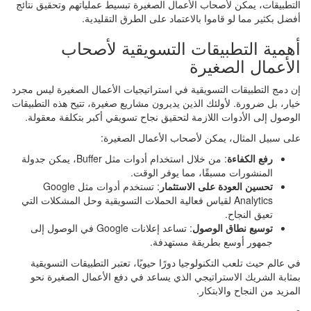
التطبيقات، يمكن لأصحاب الأعمال الصغيرة تبسيط عملياتهم وتحقيق نتائج
أفضل بكثير مما لو قاموا بالاعتماد على الطرق التقليدية.
أهمية التطبيقات التسويقية لأصحاب
الأعمال الصغيرة
إن دمج التطبيقات التسويقية في استراتيجيات الأعمال الصغيرة ليس مجرد
خيار، بل ضرورة. لأولئك الذين يديرون مشاريع صغيرة، تتيح هذه التطبيقات
الوصول إلى الأدوات اللازمة لتحقيق نجاح تسويقي أكبر بتكلفة معقولة.
على سبيل المثال، يمكن لأصحاب الأعمال الصغيرة:
رفع الكفاءة
: من خلال استخدام أدوات مثل Buffer، يمكن جدولة
المنشورات مسبقًا، مما يوفر الوقت.
تحسين العودة على الاستثمار
: تستخدم أدوات مثل Google
Analytics لقياس فعالية الحملات التسويقية وحل المشكلات التي
تعيق النجاح.
توسيع نطاق الوصول
: تساعد إعلانات Google في الوصول إلى
جمهور أوسع بطريقة مستهدفة.
في عالم حيث تلعب التكنولوجيا دورًا حيويًا، تعتبر التطبيقات التسويقية
بمثابة الشريك الاستراتيجي الذي يساعد في دفع الأعمال الصغيرة نحو
المزيد من النجاح والابتكار.