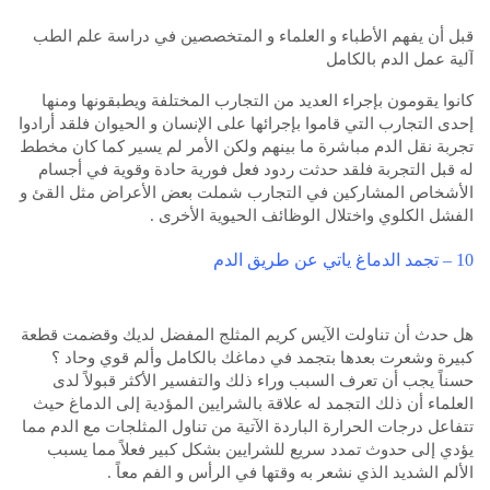
قبل أن يفهم الأطباء و العلماء و المتخصصين في دراسة علم الطب
آلية عمل الدم بالكامل
كانوا يقومون بإجراء العديد من التجارب المختلفة ويطبقونها ومنها
إحدى التجارب التي قاموا بإجرائها على الإنسان و الحيوان فلقد أرادوا
تجربة نقل الدم مباشرة ما بينهم ولكن الأمر لم يسير كما كان مخطط
له قبل التجربة فلقد حدثت ردود فعل فورية حادة وقوية في أجسام
الأشخاص المشاركين في التجارب شملت بعض الأعراض مثل القئ و
الفشل الكلوي واختلال الوظائف الحيوية الأخرى .
10 – تجمد الدماغ ياتي عن طريق الدم
هل حدث أن تناولت الآيس كريم المثلج المفضل لديك وقضمت قطعة
كبيرة وشعرت بعدها بتجمد في دماغك بالكامل وألم قوي وحاد ؟
حسناً يجب أن تعرف السبب وراء ذلك والتفسير الأكثر قبولاً لدى
العلماء أن ذلك التجمد له علاقة بالشرايين المؤدية إلى الدماغ حيث
تتفاعل درجات الحرارة الباردة الآتية من تناول المثلجات مع الدم مما
يؤدي إلى حدوث تمدد سريع للشرايين بشكل كبير فعلاً مما يسبب
الألم الشديد الذي نشعر به وقتها في الرأس و الفم معاً .