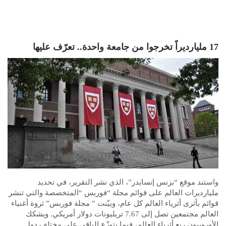
17 مليارديراً تخرجوا من جامعة واحدة.. تعرّف عليها
واستند موقع “بزنس إنسايدر”، الذي نشر التقرير، في تحديد
مليارديرات العالم على قوائم مجلة “فوربس “المتخصصة والتي تنشر
قوائم بأثرى أثرياء العالم كل عام، وبيّنت ” مجلة فوربس” ثروة أغنياء
العالم مجتمعين تصل إلى 7.67 تريليونات دولار أمريكي. ويشكك
الأوروبيون ربع أثرياء العالم، فيما يتوزّع الباقي على مختلف دول