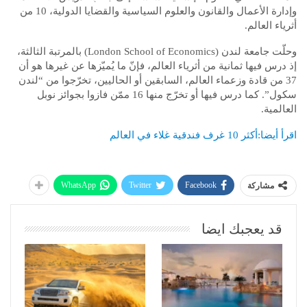
وإدارة الأعمال والقانون والعلوم السياسية والقضايا الدولية، 10 من
أثرياء العالم.
وحلّت جامعة لندن (London School of Economics) بالمرتبة الثالثة،
إذ درس فيها ثمانية من أثرياء العالم، فإنّ ما يُميّزها عن غيرها هو أن
37 من قادة وزعماء العالم، السابقين أو الحاليين، تخرّجوا من “لندن
سكول”. كما درس فيها أو تخرّج منها 16 ممّن فازوا بجوائز نوبل
العالمية.
اقرأ أيضا:أكثر 10 غرف فندقية غلاء في العالم
WhatsApp
Twitter
Facebook
مشاركة
قد يعجبك ايضا