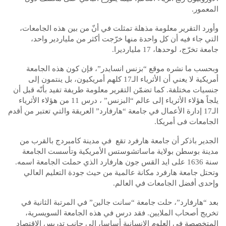
المعمور.
وأورد التقرير معلومة مذهلة تمثلت في أنّ من بين هذه الجامعات،
التي جاء فيه أن كل واحدة منها خرّجت أكثر من ملياردير واحد،
جامعة تخرّج، لوحدها، 17 مليارديرا.
وبحسب ما نشره موقع “بزنس انسايدر”، فإن كون هذه الجامعة
أمريكية لا يعني أن الأثرياء الـ17 كلهم أمريكيون، بل ينتمون إلى
جنسيات مختلفة. كما تضمّن التقرير معلومة طريفة تفيد بأنّه قبل أن
يلجاً هؤلاء الأثرياء إلى عالم “البزنس” ، درس 11 من هؤلاء الأثرياء
الـ17 إدارة الأعمال في جامعة “هارفارد” العريقة والتي تعتبر من أقدم
الجامعات فى أمريكا.
الجدير باذكر أن جامعة هارفرد تقع في مدينة كامبردج بالقرب من
مدينة بوسطن بولاية ماساتشوستس الأمريكية وتأسست الجامعة
سنة 1636 على ايد القس جون هارفارد الذي حملت الجامعة اسمه.
وتحتل جامعة هارفرد مكانة عالمية من حيث جودة التعليم العالي
وإحدى أفضل الجامعات في العالم.
بعد “هارفارد”، حلت جامعة “سانت جالين” في المرتبة الثانية في
تخريج أصحاب الملايين. فقد درس في هذه الجامعة السويسرية،
المتخصصة في العلوم الإنسانية أساسا، إلى جانب تدريس الاقتصاد